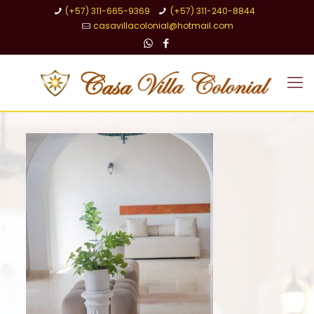
(+57) 311-665-9369
(+57) 311-240-8844
casavillacolonial@hotmail.com