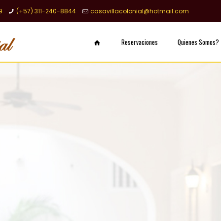
9
(+57) 311-240-8844
casavillacolonial@hotmail.com
Reservaciones
Quienes Somos?