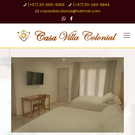
(+57) 311-665-9369
(+57) 311-240-8844
casavillacolonial@hotmail.com