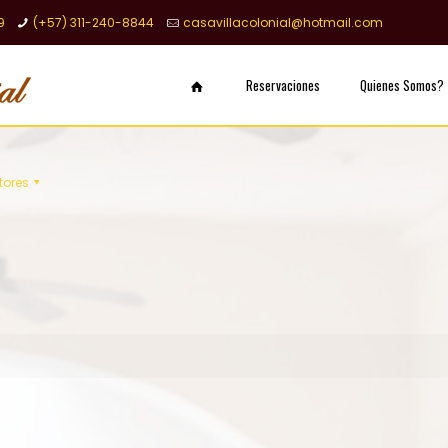
9
(+57) 311-240-8844
casavillacolonial@hotmail.com
Reservaciones
Quienes Somos?
tores